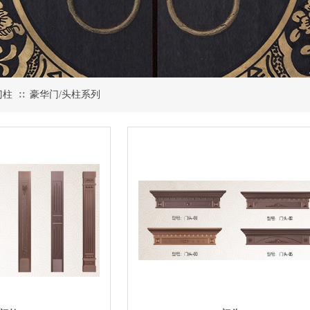
门柱
豪华门/头柱系列
∷