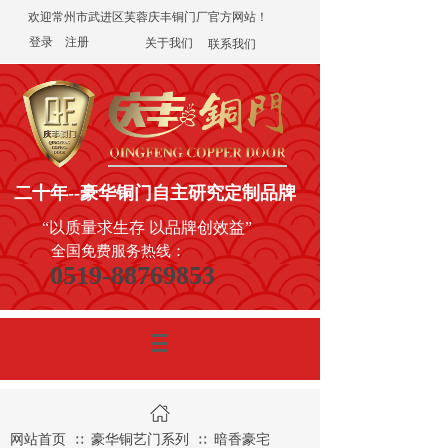
欢迎常州市武进区芙蓉庆丰铜门厂官方网站！
登录
|
注册
关于我们
联系我们
二十年
--豪华铜门
自主研究定制品牌
“以质量求生存 以品牌创效益”
全国免费服务热线：
0519-88769853
网站首页
豪华铜艺门系列
暗香豪宅
∷
∷