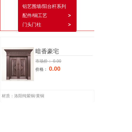
铝艺围墙/阳台杆系列
配件/铜工艺
>
门头门柱
>
暗香豪宅
市场价：
0.00
0.00
价格：
材质：洛阳纯紫铜/黄铜
工艺：整版模压
尺寸：非标，具体尺寸可按门洞量身定做
上一个：
安居乐业