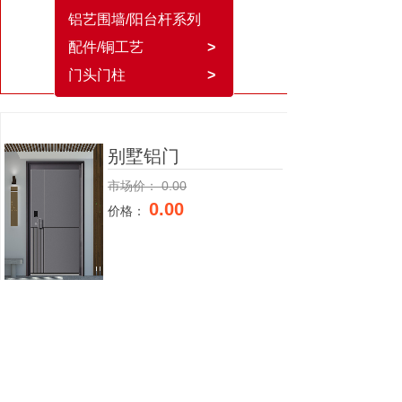
铝艺围墙/阳台杆系列
配件/铜工艺
>
门头门柱
>
别墅铝门
市场价：
0.00
0.00
价格：
上一个：
别墅铝门
下一个：
别墅铝门