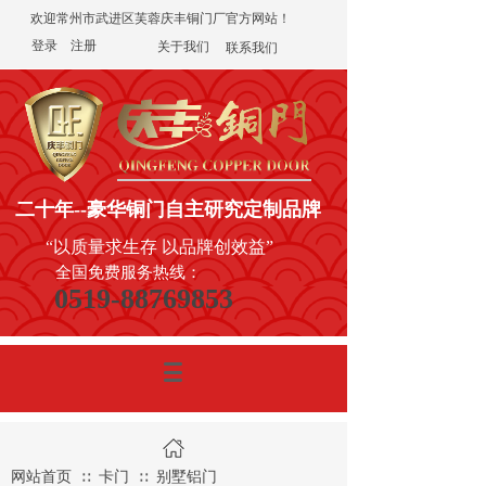
欢迎常州市武进区芙蓉庆丰铜门厂官方网站！
登录
|
注册
关于我们
联系我们
二十年
--豪华铜门
自主研究定制品牌
“以质量求生存 以品牌创效益”
全国免费服务热线：
0519-88769853
网站首页
卡门
别墅铝门
∷
∷